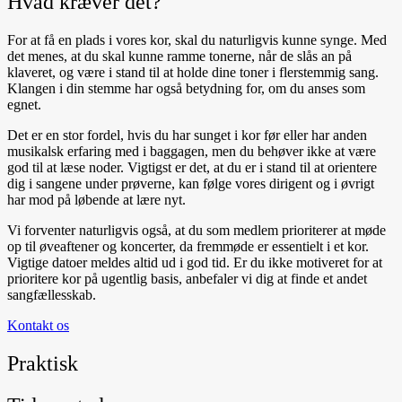
Hvad kræver det?
For at få en plads i vores kor, skal du naturligvis kunne synge. Med
det menes, at du skal kunne ramme tonerne, når de slås an på
klaveret, og være i stand til at holde dine toner i flerstemmig sang.
Klangen i din stemme har også betydning for, om du anses som
egnet.
Det er en stor fordel, hvis du har sunget i kor før eller har anden
musikalsk erfaring med i baggagen, men du behøver ikke at være
god til at læse noder. Vigtigst er det, at du er i stand til at orientere
dig i sangene under prøverne, kan følge vores dirigent og i øvrigt
har mod på løbende at lære nyt.
Vi forventer naturligvis også, at du som medlem prioriterer at møde
op til øveaftener og koncerter, da fremmøde er essentielt i et kor.
Vigtige datoer meldes altid ud i god tid. Er du ikke motiveret for at
prioritere kor på ugentlig basis, anbefaler vi dig at finde et andet
sangfællesskab.
Kontakt os
Praktisk