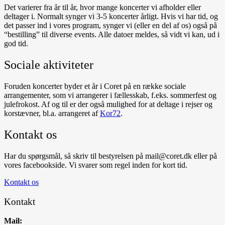
Det varierer fra år til år, hvor mange koncerter vi afholder eller
deltager i. Normalt synger vi 3-5 koncerter årligt. Hvis vi har tid, og
det passer ind i vores program, synger vi (eller en del af os) også på
“bestilling” til diverse events. Alle datoer meldes, så vidt vi kan, ud i
god tid.
Sociale aktiviteter
Foruden koncerter byder et år i Coret på en række sociale
arrangementer, som vi arrangerer i fællesskab, f.eks. sommerfest og
julefrokost. Af og til er der også mulighed for at deltage i rejser og
korstævner, bl.a. arrangeret af
Kor72
.
Kontakt os
Har du spørgsmål, så skriv til bestyrelsen på mail@coret.dk eller på
vores facebookside. Vi svarer som regel inden for kort tid.
Kontakt os
Kontakt
Mail: