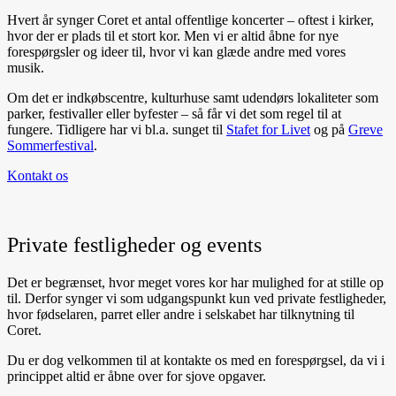
Hvert år synger Coret et antal offentlige koncerter – oftest i kirker,
hvor der er plads til et stort kor. Men vi er altid åbne for nye
forespørgsler og ideer til, hvor vi kan glæde andre med vores
musik.
Om det er indkøbscentre, kulturhuse samt udendørs lokaliteter som
parker, festivaller eller byfester – så får vi det som regel til at
fungere. Tidligere har vi bl.a. sunget til
Stafet for Livet
og på
Greve
Sommerfestival
.
Kontakt os
Private festligheder og events
Det er begrænset, hvor meget vores kor har mulighed for at stille op
til. Derfor synger vi som udgangspunkt kun ved private festligheder,
hvor fødselaren, parret eller andre i selskabet har tilknytning til
Coret.
Du er dog velkommen til at kontakte os med en forespørgsel, da vi i
princippet altid er åbne over for sjove opgaver.