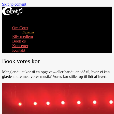
Skip to content
Toggle mobile menu
Om Coret
Nyheder
Bliv medlem
Book os
Koncerter
Kontakt
Book vores kor
Mangler du et kor til en opgave – eller har du en idé til, hvor vi kan
glæde andre med vores musik? Vores kor stiller op til lidt af hvert.