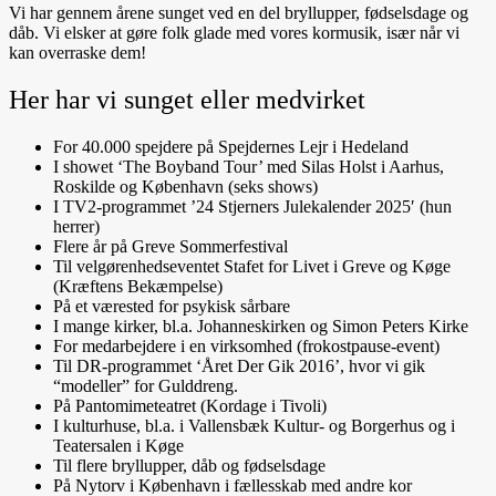
Vi har gennem årene sunget ved en del bryllupper, fødselsdage og
dåb. Vi elsker at gøre folk glade med vores kormusik, især når vi
kan overraske dem!
Her har vi sunget eller medvirket
For 40.000 spejdere på Spejdernes Lejr i Hedeland
I showet ‘The Boyband Tour’ med Silas Holst i Aarhus,
Roskilde og København (seks shows)
I TV2-programmet ’24 Stjerners Julekalender 2025′ (hun
herrer)
Flere år på Greve Sommerfestival
Til velgørenhedseventet Stafet for Livet i Greve og Køge
(Kræftens Bekæmpelse)
På et værested for psykisk sårbare
I mange kirker, bl.a. Johanneskirken og Simon Peters Kirke
For medarbejdere i en virksomhed (frokostpause-event)
Til DR-programmet ‘Året Der Gik 2016’, hvor vi gik
“modeller” for Gulddreng.
På Pantomimeteatret (Kordage i Tivoli)
I kulturhuse, bl.a. i Vallensbæk Kultur- og Borgerhus og i
Teatersalen i Køge
Til flere bryllupper, dåb og fødselsdage
På Nytorv i København i fællesskab med andre kor