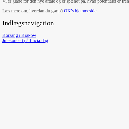
Vi er glade for den nye aftale og er spændt på, hvad potentialet er frem
Læs mere om, hvordan du gør på
OK’s hjemmeside
.
Indlægsnavigation
Korsang i Krakow
Julekoncert på Lucia-dag