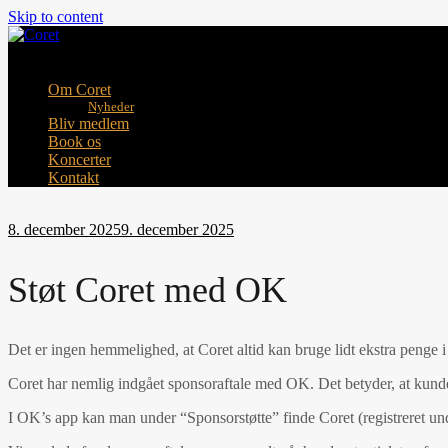
Skip to content
Toggle mobile menu
Om Coret
Nyheder
Bliv medlem
Book os
Koncerter
Kontakt
8. december 2025
9. december 2025
Støt Coret med OK
Det er ingen hemmelighed, at Coret altid kan bruge lidt ekstra penge i 
Coret har nemlig indgået sponsoraftale med OK. Det betyder, at kunder
I OK’s app kan man under “Sponsorstøtte” finde Coret (registreret un