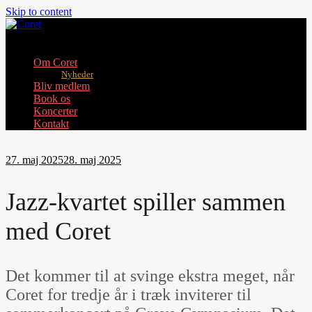
Skip to content
Toggle mobile menu
Om Coret
Nyheder
Bliv medlem
Book os
Koncerter
Kontakt
27. maj 2025
28. maj 2025
Jazz-kvartet spiller sammen
med Coret
Det kommer til at svinge ekstra meget, når
Coret for tredje år i træk inviterer til