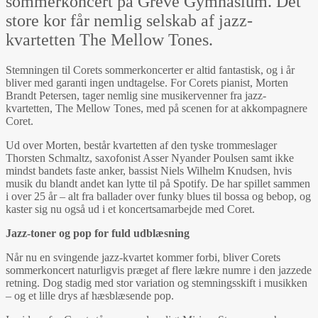
sommerkoncert på Greve Gymnasium. Det
store kor får nemlig selskab af jazz-
kvartetten The Mellow Tones.
Stemningen til Corets sommerkoncerter er altid fantastisk, og i år
bliver med garanti ingen undtagelse. For Corets pianist, Morten
Brandt Petersen, tager nemlig sine musikervenner fra jazz-
kvartetten, The Mellow Tones, med på scenen for at akkompagnere
Coret.
Ud over Morten, består kvartetten af den tyske trommeslager
Thorsten Schmaltz, saxofonist Asser Nyander Poulsen samt ikke
mindst bandets faste anker, bassist Niels Wilhelm Knudsen, hvis
musik du blandt andet kan lytte til på Spotify. De har spillet sammen
i over 25 år – alt fra ballader over funky blues til bossa og bebop, og
kaster sig nu også ud i et koncertsamarbejde med Coret.
Jazz-toner og pop for fuld udblæsning
Når nu en svingende jazz-kvartet kommer forbi, bliver Corets
sommerkoncert naturligvis præget af flere lækre numre i den jazzede
retning. Dog stadig med stor variation og stemningsskift i musikken
– og et lille drys af hæsblæsende pop.